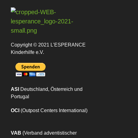
L
esperance Kinderhilfe e.V.
Wir bei LESPERANCE Kinderhilfe e.V. wollen Waisenkindern die Wärme und Geborgenheit einer Familie schenken.
Copyright © 2021 L’ESPERANCE
Kinderhilfe e.V.
ASI
Deutschland, Österreich und
Portugal
OCI
(Outpost Centers International)
VAB
(Verband adventistischer