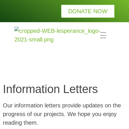
DONATE NOW
L
esperance Kinderhilfe e.V.
Wir bei LESPERANCE Kinderhilfe e.V. wollen Waisenkindern die Wärme und Geborgenheit einer Familie schenken.
Information Letters
Our information letters provide updates on the
progress of our projects. We hope you enjoy
reading them.