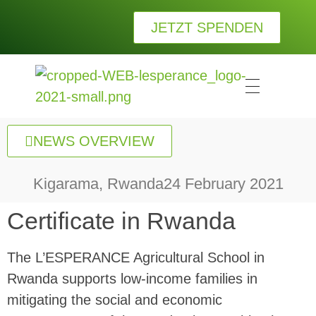
JETZT SPENDEN
L
esperance Kinderhilfe e.V.
Wir bei LESPERANCE Kinderhilfe e.V. wollen Waisenkindern die Wärme und Geborgenheit einer Familie schenken.
NEWS OVERVIEW
Kigarama, Rwanda
24 February 2021
Certificate in Rwanda
The L’ESPERANCE Agricultural School in
Rwanda supports low-income families in
mitigating the social and economic