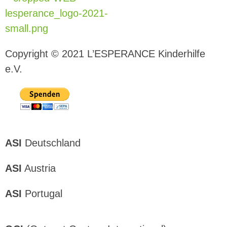
L
esperance Kinderhilfe e.V.
Wir bei LESPERANCE Kinderhilfe e.V. wollen Waisenkindern die Wärme und Geborgenheit einer Familie schenken.
Copyright © 2021 L’ESPERANCE Kinderhilfe
e.V.
ASI
Deutschland
ASI
Austria
ASI
Portugal