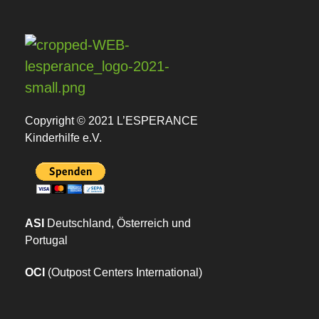
L
'ESPERANCE Kinderhilfe e.V.
Wir bei L'ESPERANCE Kinderhilfe e.V. wollen Waisenkindern die Wärme und Geborgenheit einer Familie schenken.
Copyright © 2021 L’ESPERANCE
Kinderhilfe e.V.
ASI
Deutschland, Österreich und
Portugal
OCI
(Outpost Centers International)