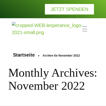
JETZT SPENDEN
L
'ESPERANCE Kinderhilfe e.V.
Wir bei L'ESPERANCE Kinderhilfe e.V. wollen Waisenkindern die Wärme und Geborgenheit einer Familie schenken.
Startseite
»
Archive für November 2022
Monthly Archives:
November 2022