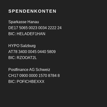
news
SPENDENKONTEN
Sparkasse Hanau
DE17 5065 0023 0034 2222 24
BIC: HELADEF1HAN
Managerwechsel in Kinyo
HYPO Salzburg
AT78 3400 0045 0440 5809
news
BIC: RZOOAT2L
Postfinance AG Schweiz
CH17 0900 0000 1570 8784 8
BIC: POFICHBEXXX
Neue Managerin in Akaki
news