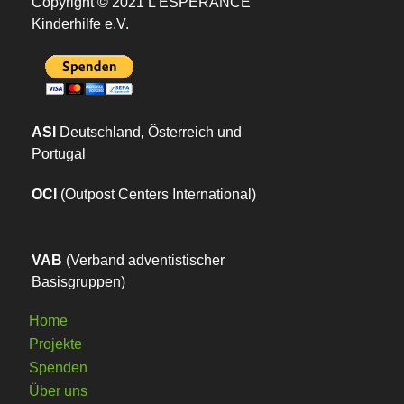
Copyright © 2021 L’ESPERANCE
Kinderhilfe e.V.
Ein Spielplatz für Akaki
news
ASI
Deutschland, Österreich und
Portugal
OCI
(Outpost Centers International)
Landmaschinen für Tariro Haven
VAB
(Verband adventistischer
news
Basisgruppen)
Home
Projekte
Spenden
Über uns
Beschenkt!