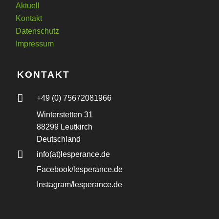
Aktuell
news
Kontakt
Datenschutz
Impressum
KONTAKT
Ein Hafen der Hoffnung für
+49 (0) 75672081966
Simbabwe
Winterstetten 31
news
88299 Leutkirch
Deutschland
info(at)lesperance.de
Facebook/lesperance.de
Instagram/lesperance.de
Wenn Gott etwas wegnimmt: Das
Wunder mit dem Rollstuhl